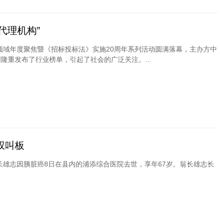
代理机构”
标领域年度聚焦暨《招标投标法》实施20周年系列活动圆满落幕，主办方中
隆重发布了行业榜单，引起了社会的广泛关注。...
权叫板
长雄志因胰脏癌8日在县内的浦添综合医院去世，享年67岁。翁长雄志长