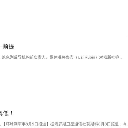
一前提
以色列反导机构前负责人、退休准将鲁宾（Uzi Rubin）对俄新社称，
真低！
 【环球网军事8月9日报道】据俄罗斯卫星通讯社莫斯科8月8日报道，今