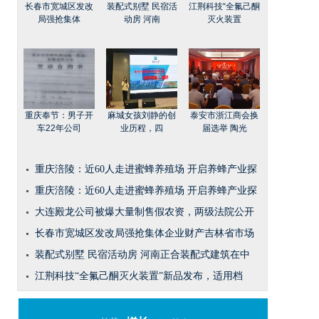
长春市宽城区发改
装配式别墅 民宿活
江荆科技“全氟己酮
局强抢集体
动房 河南
灭火装置
重庆奉节：男子开
麻城女孩刘静的创
泰安市浙江商会换
车22年公司
业历程，四
届选举 陶光
重庆涪陵：近60人走进蜜蜂养殖场 开启养蜂产业探
重庆涪陵：近60人走进蜜蜂养殖场 开启养蜂产业探
大连殿龙公司被爆大量制售假农资，两级法院公开
长春市宽城区发改局强抢集体企业财产吉林省市场
装配式别墅 民宿活动房 河南正合装配式建筑在中
江荆科技“全氟己酮灭火装置”新品发布，适用档