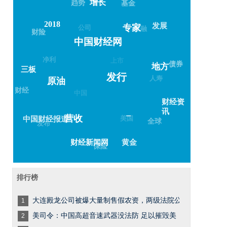
增长
趋势
基金
2018
发展
公司
专家
金融
财险
中国财经网
净利
上市
债券
地方
三板
发行
人寿
原油
财经
中国
财经资
讯
–
美国
营收
中国财经报道
全球
发布
黄金
财经新闻网
保险
排行榜
大连殿龙公司被爆大量制售假农资，两级法院公
1
美司令：中国高超音速武器没法防 足以摧毁美
2