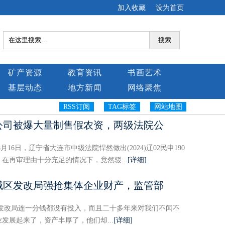
加入收藏
设为首页
搜索
矿产资源
教育资讯
书画艺术
基层动态
地方新闻
网络聚焦
RSS订阅
TAG标签
网站地图
公司被爆大量制售假农资，两级法院公
年8月16日，辽宁省大连市中级法院悍然做出(2024)辽02民申190
在再审理由十分充足的情况下，竟然驳...
[详细]
城区发改局强抢集体企业财产，监管部
区发改局连一分钱都没有投入，而且二十多年来对我们不闻不
发展起来了，资产丰厚了，他们却...
[详细]