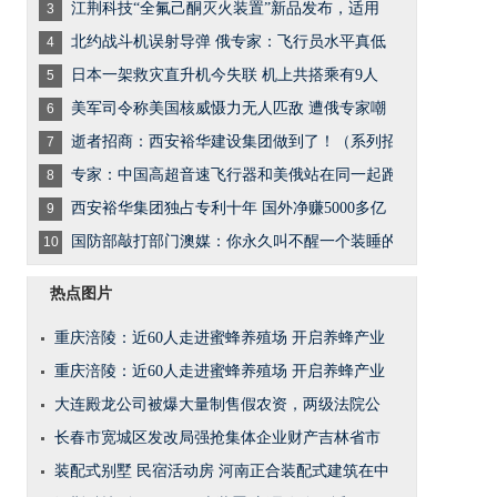
江荆科技“全氟己酮灭火装置”新品发布，适用
3
北约战斗机误射导弹 俄专家：飞行员水平真低
4
日本一架救灾直升机今失联 机上共搭乘有9人
5
美军司令称美国核威慑力无人匹敌 遭俄专家嘲
6
逝者招商：西安裕华建设集团做到了！（系列招
7
专家：中国高超音速飞行器和美俄站在同一起跑
8
西安裕华集团独占专利十年 国外净赚5000多亿（
9
国防部敲打部门澳媒：你永久叫不醒一个装睡的
10
热点图片
重庆涪陵：近60人走进蜜蜂养殖场 开启养蜂产业
重庆涪陵：近60人走进蜜蜂养殖场 开启养蜂产业
大连殿龙公司被爆大量制售假农资，两级法院公
长春市宽城区发改局强抢集体企业财产吉林省市
装配式别墅 民宿活动房 河南正合装配式建筑在中