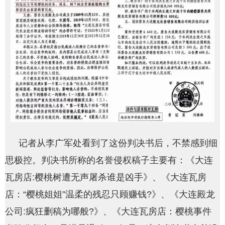
记者从李广军处看到了这份判决书后，不禁感到细
思极控。判决书所称的名誉侵权稿子主要有：《大连
瓦房店:樱桃树遭无声屠杀谁是凶手》、《大连瓦房
店：“樱桃姐姐”温柔的残忍只顾赚钱?》、《大连殿龙
公司:疯狂删稿为哪般?》、《大连瓦房店：樱桃事件