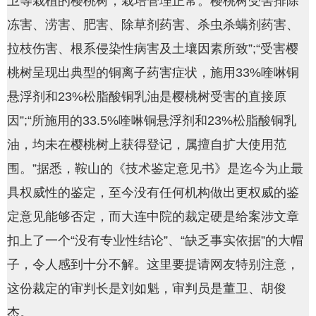
卫等栽植的樱桃树，栽培管理正常。樱桃树受害排除
冻害、涝害、肥害、除草剂药害、杀虫杀螨剂药害、
拉枝伤害、根系侵染性病害及土壤因素所致”;“受害樱
桃树呈现出典型的铜离子药害症状，施用33%喹啉铜
悬浮剂和23%松脂酸铜乳油是樱桃树受害的直接原
因”;“所施用的33.5%喹啉铜悬浮剂和23%松脂酸铜乳
油，均未在樱桃树上获得登记，属擅自扩大使用范
围。”据悉，鞍山的《技术鉴定意见书》是迄今为止最
具权威性的鉴定，至今没有任何机构做出更权威的鉴
定意见能够否定，而大连中院的裁定硬是给案涉文章
扣上了一个“没有专业性结论”、“缺乏事实依据”的大帽
子，令人感到十分不解。这里要提请网友特别注意，
这份裁定的审判长是刘如魁，审判员是董卫、胡俊
杰。