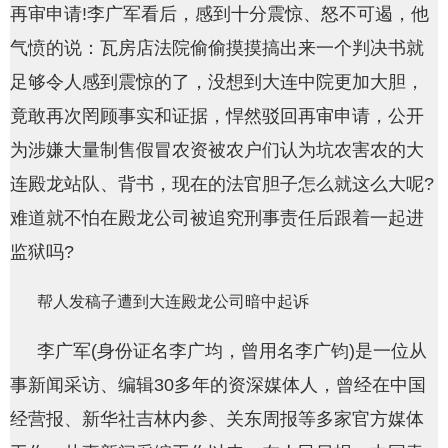
再审申请!李广军看后，感到十分震惊、怒不可遏，他
网
气愤的说：瓦房店法院偷偷摸摸搞出来一个判决书就
足够令人感到震惊的了，没想到大连中院更加大胆，
竟敢再次罔顾事实和证据，悍然驳回再审申请，公开
为涉嫌大量制售假冒农资被农户们认为坑农害农的大
连殿龙站队、背书，现在的法官胆子怎么就这么大呢?
难道就不怕在殿龙公司被追究刑事责任后跟着一起进
监狱吗?
帮人发稿子遭到大连殿龙公司暗中起诉
李广军(身份证名李广均，曾用名李广钧)是一位从
事新闻采访、编辑30多年的资深媒体人，曾经在中国
经营报、新华社吉林内参、关东周报等多家官方媒体