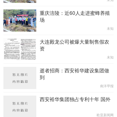
重庆涪陵：近60人走进蜜蜂养殖
场
未知
大连殿龙公司被爆大量制售假农
资
未知
逝者招商：西安裕华建设集团做
到
南洋早报
西安裕华集团独占专利十年 国外
欧亚新闻网