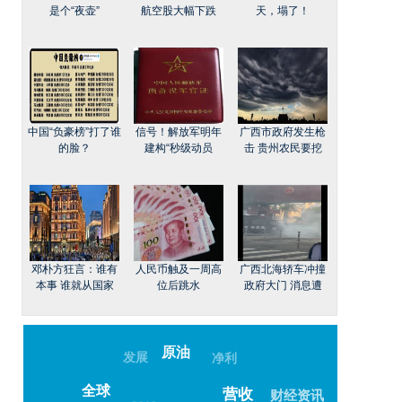
是个“夜壶”
航空股大幅下跌
天，塌了！
中国“负豪榜”打了谁
信号！解放军明年
广西市政府发生枪
的脸？
建构“秒级动员
击 贵州农民要挖
邓朴方狂言：谁有
人民币触及一周高
广西北海轿车冲撞
本事 谁就从国家
位后跳水
政府大门 消息遭
原油
发展
净利
全球
营收
财经资讯
2018