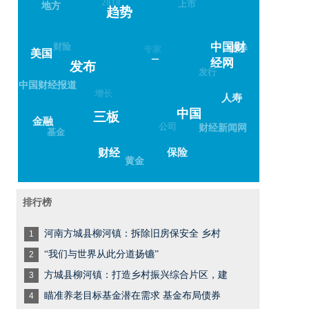
上市
地方
趋势
财险
专家
中国财经
债券
美国
–
网
发布
发行
中国财经报道
增长
人寿
中国
三板
金融
公司
财经新闻网
基金
财经
保险
黄金
排行榜
河南方城县柳河镇：拆除旧房保安全 乡村
1
“我们与世界从此分道扬镳”
2
方城县柳河镇：打造乡村振兴综合片区，建
3
瞄准养老目标基金潜在需求 基金布局债券
4