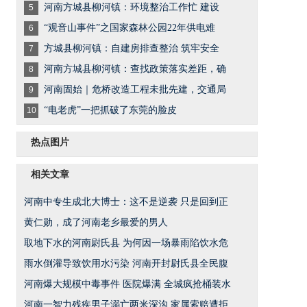
河南方城县柳河镇：环境整治工作忙 建设
5
“观音山事件”之国家森林公园22年供电难
6
方城县柳河镇：自建房排查整治 筑牢安全
7
河南方城县柳河镇：查找政策落实差距，确
8
河南固始｜危桥改造工程未批先建，交通局
9
“电老虎”一把抓破了东莞的脸皮
10
热点图片
相关文章
河南中专生成北大博士：这不是逆袭 只是回到正
黄仁勋，成了河南老乡最爱的男人
取地下水的河南尉氏县 为何因一场暴雨陷饮水危
雨水倒灌导致饮用水污染 河南开封尉氏县全民腹
河南爆大规模中毒事件 医院爆满 全城疯抢桶装水
河南一智力残疾男子溺亡两米深沟 家属索赔遭拒