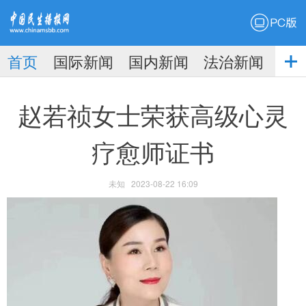
PC版
首页
国际新闻
国内新闻
法治新闻
社
生播
娱乐新闻
赵若祯女士荣获高级心灵
疗愈师证书
未知
2023-08-22 16:09
报