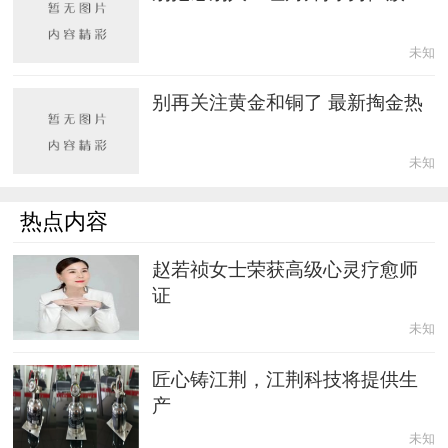
未知
别再关注黄金和铜了 最新掏金热
未知
热点内容
赵若祯女士荣获高级心灵疗愈师
证
未知
匠心铸江荆，江荆科技将提供生
产
未知