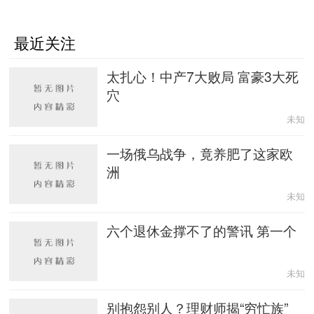
最近关注
太扎心！中产7大败局 富豪3大死
穴
未知
一场俄乌战争，竟养肥了这家欧
洲
未知
六个退休金撑不了的警讯 第一个
未知
别抱怨别人？理财师揭“穷忙族”