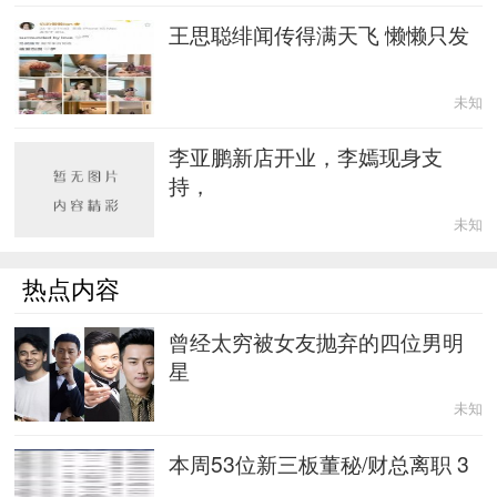
王思聪绯闻传得满天飞 懒懒只发
未知
李亚鹏新店开业，李嫣现身支
持，
未知
热点内容
曾经太穷被女友抛弃的四位男明
星
未知
本周53位新三板董秘/财总离职 3