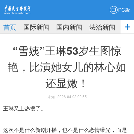
PC版
首页
国际新闻
国内新闻
法治新闻
社
生播
娱乐新闻
“雪姨”王琳53岁生图惊
艳，比演她女儿的林心如
还显嫩！
报
未知
2026-04-03 09:55
王琳又上热搜了。
这次不是什么新剧开播，也不是什么恋情曝光，而是