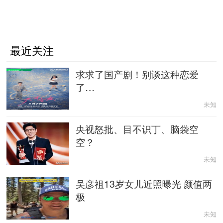
最近关注
求求了国产剧！别谈这种恋爱
了…
未知
央视怒批、目不识丁、脑袋空
空？
未知
吴彦祖13岁女儿近照曝光 颜值两
极
未知