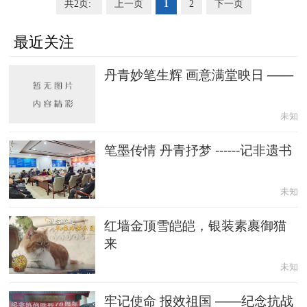
共2页:
上一页
1
2
下一页
最近关注
丹青妙笔生辉 画意满堂映日 ——
未知
笔墨传情 丹青抒梦 ------记非遗书
未知
红墙金顶雪皑皑，银装素裹御猫
来
未知
牢记使命 报效祖国 ——纪念抗战