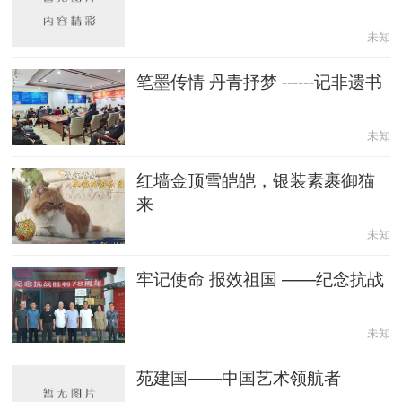
未知
笔墨传情 丹青抒梦 ------记非遗书
未知
红墙金顶雪皑皑，银装素裹御猫
来
未知
牢记使命 报效祖国 ——纪念抗战
未知
苑建国——中国艺术领航者